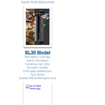
Açma: Evet (Opsiyonel)
SL30 Model
RFID Mifare 13.56 Mhz
Akıllı Ev Kilit Sistemi
Yüztanıma, Kart, Şifre,
Parmakizi, Anahtar
Pil ile çalışır, Kablosuzdur
Tuya Yazılımı
Uzaktan Wifi ile Kilidi Açma: Evet