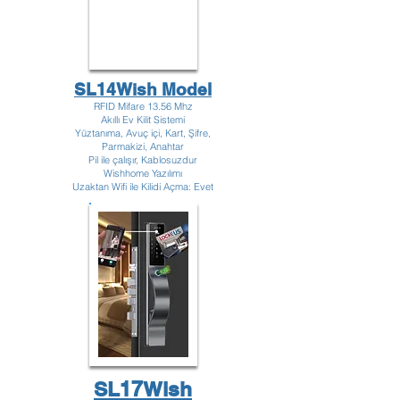
SL14Wish Model
RFID Mifare 13.56 Mhz
Akıllı Ev Kilit Sistemi
Yüztanıma, Avuç içi, Kart, Şifre,
Parmakizi, Anahtar
Pil ile çalışır, Kablosuzdur
Wishhome Yazılımı
Uzaktan Wifi ile Kilidi Açma: Evet
SL17Wish