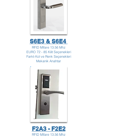
S6E3 & S6E4
RFID Mifare 13.56 Mhz
EURO 72 - 85 Kilit Seçenekleri
Farklı Kol ve Renk Seçenekleri
Mekanik Anahtar
F2A3 - F2E2
RFID Mifare 13.56 Mhz