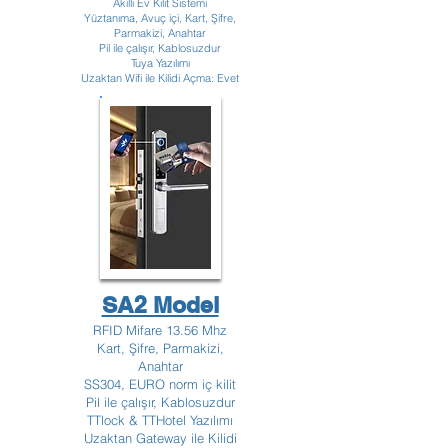
Akıllı Ev Kilit Sistemi
Yüztanıma, Avuç içi, Kart, Şifre,
Parmakizi, Anahtar
Pil ile çalışır, Kablosuzdur
Tuya Yazılımı
Uzaktan Wifi ile Kilidi Açma: Evet
SA2 Model
RFID Mifare 13.56 Mhz
Kart, Şifre, Parmakizi,
Anahtar
SS304, EURO norm iç kilit
Pil ile çalışır, Kablosuzdur
TTlock & TTHotel Yazılımı
Uzaktan Gateway ile Kilidi