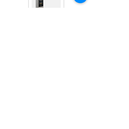
S6A1 - S6E2
RFID Mifare 13.56 Mhz
EURO, DIN or ANSI normiç kilit
Kol ve Kaplama Seçenekleri
SUS 304 Gövde