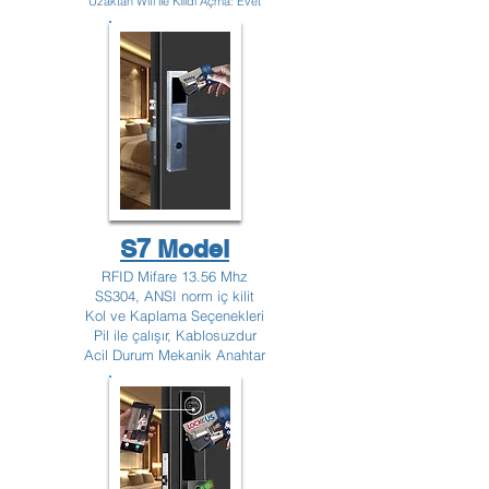
Uzaktan Wifi ile Kilidi Açma: Evet
S7 Model
RFID Mifare 13.56 Mhz
SS304, ANSI norm iç kilit
Kol ve Kaplama Seçenekleri
Pil ile çalışır, Kablosuzdur
Acil Durum Mekanik Anahtar