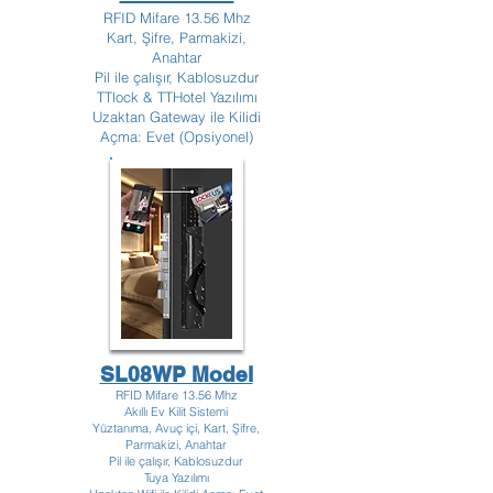
RFID Mifare 13.56 Mhz
Kart, Şifre, Parmakizi,
Anahtar
Pil ile çalışır, Kablosuzdur
TTlock & TTHotel Yazılımı
Uzaktan Gateway ile Kilidi
Açma: Evet (Opsiyonel)
SL08WP Model
RFID Mifare 13.56 Mhz
Akıllı Ev Kilit Sistemi
Yüztanıma, Avuç içi, Kart, Şifre,
Parmakizi, Anahtar
Pil ile çalışır, Kablosuzdur
Tuya Yazılımı