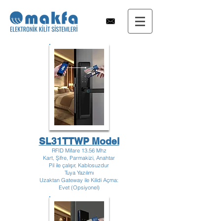
SL31TTWP Model
RFID Mifare 13.56 Mhz
Kart, Şifre, Parmakizi, Anahtar
Pil ile çalışır, Kablosuzdur
Tuya Yazılımı
Uzaktan Gateway ile Kilidi Açma:
Evet (Opsiyonel)