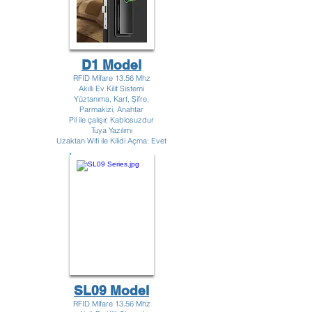
D1 Model
RFID Mifare 13.56 Mhz
Akıllı Ev Kilit Sistemi
Yüztanıma, Kart, Şifre,
Parmakizi, Anahtar
Pil ile çalışır, Kablosuzdur
Tuya Yazılımı
Uzaktan Wifi ile Kilidi Açma: Evet
SL09 Model
RFID Mifare 13.56 Mhz