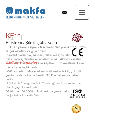
KF11
Elektronik Şifreli Çelik Kasa
KF11 en yenilikçi Alplock tasarımıdır. Sert plastik tuş takımları
ile çok estetiktir ve güven verir.
Standart olarak olay hafızası, dahili led aydınlatma, zemin
halısı, montaj delikleri ve vidalarını sunar. Alplock kasaları
Akıllıca bir seçim....
elektrostatik toz fırın boya ile kaplanır. Tüm kasalarda 1.sınıf
malzeme ve işçilik vardır.
1000 son olay hafızası, el terminali, mekanik kilit, çok dilli
yazılım ve daha birçok özellik KF11'i en iyi seçim haline
getirir.
F11_Onden_Tustakimi_Otel_Kasalari
Ürünlerimiz 2 yıl garantilidir. Yazılım güncellemeleri ücretsiz
olarak yayımlanmaktadır.
26 ülkede 100.000den fazla odada yerimizi aldık , sizin de
projenizde olmak dileğiyle...