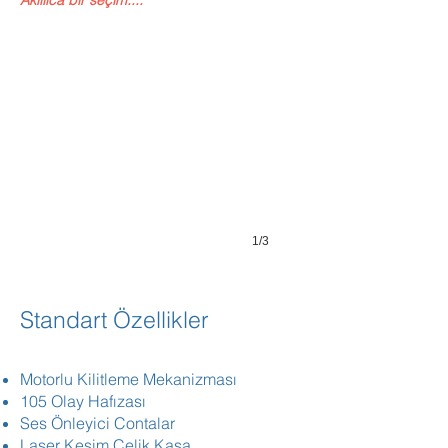
Akıllıca bir seçim....
1/3
Standart Özellikler
Motorlu Kilitleme Mekanizması
105 Olay Hafızası
Ses Önleyici Contalar
Laser Kesim Çelik Kasa