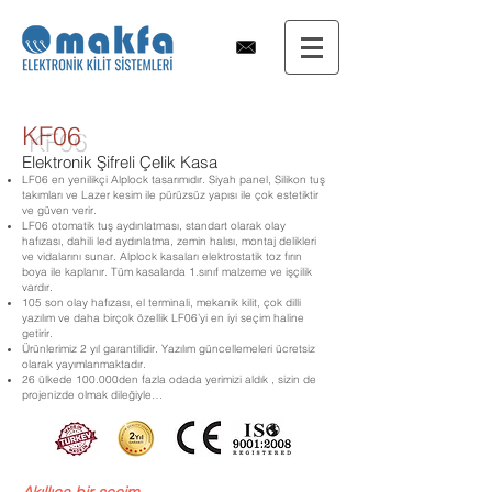
KF06
Elektronik Şifreli Çelik Kasa
LF06 en yenilikçi Alplock tasarımıdır. Siyah panel, Silikon tuş
takımları ve Lazer kesim ile pürüzsüz yapısı ile çok estetiktir
ve güven verir.
LF06 otomatik tuş aydınlatması, standart olarak olay
hafızası, dahili led aydınlatma, zemin halısı, montaj delikleri
ve vidalarını sunar. Alplock kasaları elektrostatik toz fırın
boya ile kaplanır. Tüm kasalarda 1.sınıf malzeme ve işçilik
vardır.
105 son olay hafızası, el terminali, mekanik kilit, çok dilli
yazılım ve daha birçok özellik LF06’yi en iyi seçim haline
getirir.
Ürünlerimiz 2 yıl garantilidir. Yazılım güncellemeleri ücretsiz
olarak yayımlanmaktadır.
26 ülkede 100.000den fazla odada yerimizi aldık , sizin de
projenizde olmak dileğiyle…
LF_06_Kasa_1