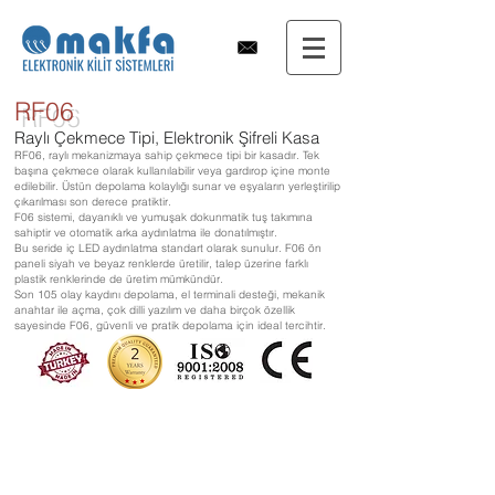
RF06
Raylı Çekmece Tipi, Elektronik Şifreli Kasa
RF06, raylı mekanizmaya sahip çekmece tipi bir kasadır. Tek
başına çekmece olarak kullanılabilir veya gardırop içine monte
edilebilir. Üstün depolama kolaylığı sunar ve eşyaların yerleştirilip
çıkarılması son derece pratiktir.
F06 sistemi, dayanıklı ve yumuşak dokunmatik tuş takımına
sahiptir ve otomatik arka aydınlatma ile donatılmıştır.
Bu seride iç LED aydınlatma standart olarak sunulur. F06 ön
paneli siyah ve beyaz renklerde üretilir, talep üzerine farklı
plastik renklerinde de üretim mümkündür.
Son 105 olay kaydını depolama, el terminali desteği, mekanik
anahtar ile açma, çok dilli yazılım ve daha birçok özellik
sayesinde F06, güvenli ve pratik depolama için ideal tercihtir.
RFN06BM
Drawer
Type
Safebox.
Backligt
panel,
Inner