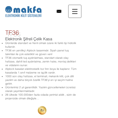
TF36
Elektronik Şifreli Çelik Kasa
Ürünlerde standart ve frenli olmak üzere iki farklı tip hidrolik
kullanılır.
TF36 en yenilikçi Alplock tasarımıdır. Siyah panel tuş
takımları ile çok estetiktir ve güven verir
TF36 otomatik tuş aydınlatması, standart olarak olay
hafızası, dahili led aydınlatma, zemin halısı, montaj delikleri
ve vidalarını sunar.
Alplock kasaları elektrostatik toz fırın boya ile kaplanır. Tüm
kasalarda 1.sınıf malzeme ve işçilik vardır.
1000 son olay hafızası, el terminali, mekanik kilit, çok dilli
yazılım ve daha birçok özellik TF36’yi en iyi seçim haline
getirir.
Ürünlerimiz 2 yıl garantilidir. Yazılım güncellemeleri ücretsiz
olarak yayımlanmaktadır.
26 ülkede 100.000den fazla odada yerimizi aldık , sizin de
projenizde olmak dileğiyle…