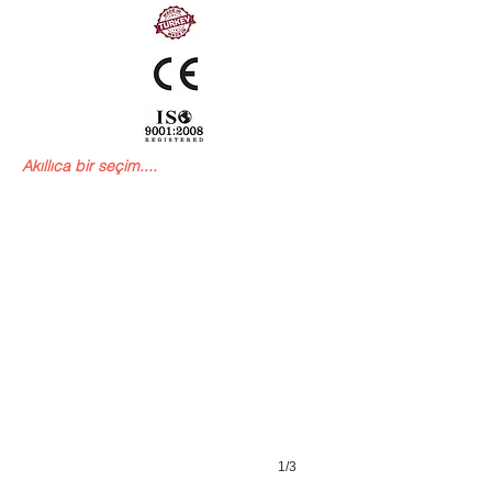
TF36
Akıllıca bir seçim....
1/3