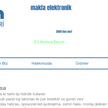
makfa elektronik
2004'den beri
En Akıllıca Seçim
 Biz
Hakkımızda
Ürünler
asa
i farklı tip hidrolik kullanılır.
yah panel tuş takımları ile çok estetiktir ve güven verir
olay hafızası, opsiyonel led aydınlatma, zemin halısı, montaj delikleri 