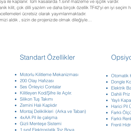
boya ile kaplanır. Tüm kasalarda 1.sınıf malzeme ve işçilik vardır.
ik kilit, çok dilli yazılım ve daha birçok özellik TF42’yi en iyi seçim hal
güncellemeleri ücretsiz olarak yayımlanmaktadır.
izi aldık , sizin de projenizde olmak dileğiyle…
Standart Özellikler
Opsiyo
Motorlu Kilitleme Mekanizması
Otomatik 
200 Olay Hafızası
Dongle Kor
Ses Önleyici Contalar
Elektrik Ba
Kilitleyen Kod/Şifre ile Açılır.
Dahili Priz
Silikon Tuş Takımı
Yaylı Kap
Zemini Halı Kaplıdır
Harici Pil 
Montaj Deliklikleri (Arka ve Taban)
Farklı Ölç
4xAA Pil ile çalışma
Farklı Ren
Gizli Menteşe Sistemi
Frenli Hid
1.sınıf Elektrostatik Toz Boya