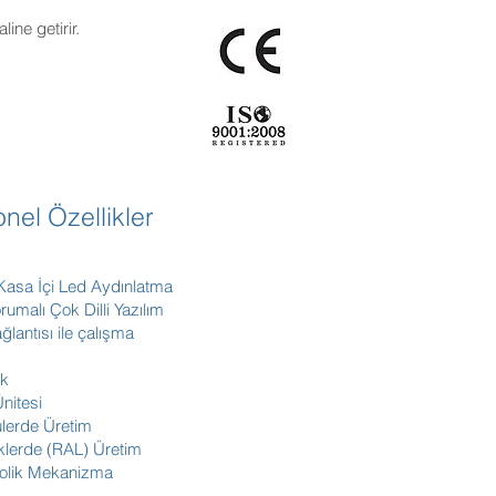
ine getirir.
nel Özellikler
Kasa İçi Led Aydınlatma
umalı Çok Dilli Yazılım
ğlantısı ile çalışma
ak
Ünitesi
ülerde Üretim
klerde (RAL) Üretim
rolik Mekanizma