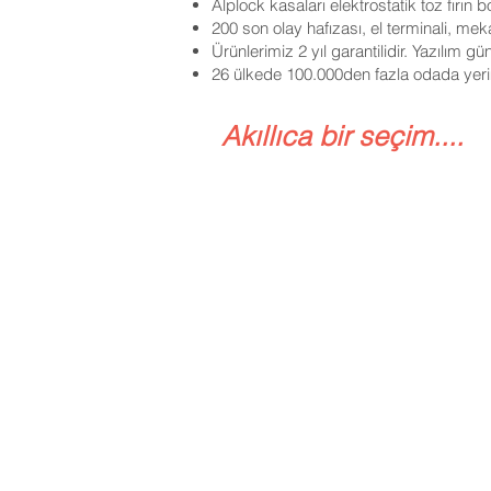
Alplock kasaları elektrostatik toz fırın 
200 son olay hafızası, el terminali, mekan
Ürünlerimiz 2 yıl garantilidir. Yazılım 
26 ülkede 100.000den fazla odada yerim
TFN42-Otel-Tipi-Kasa-r1
Akıllıca bir seçim....